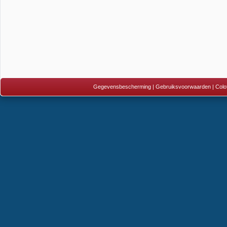
Gegevensbescherming
|
Gebruiksvoorwaarden
|
Colo