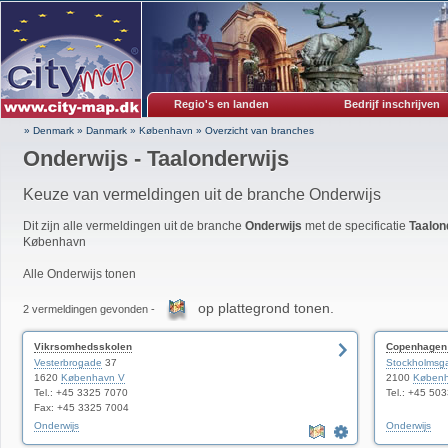
Regio's en landen
Bedrijf inschrijven
» Denmark
»
Danmark
»
København
»
Overzicht van branches
Onderwijs - Taalonderwijs
Keuze van vermeldingen uit de branche Onderwijs
Dit zijn alle vermeldingen uit de branche
Onderwijs
met de specificatie
Taalon
København
Alle Onderwijs tonen
op plattegrond tonen.
2 vermeldingen gevonden -
Vikrsomhedsskolen
Copenhagen
Vesterbrogade
37
Stockholmsg
1620
København V
2100
Køben
Tel.: +45 3325 7070
Tel.: +45 50
Fax: +45 3325 7004
Onderwijs
Onderwijs