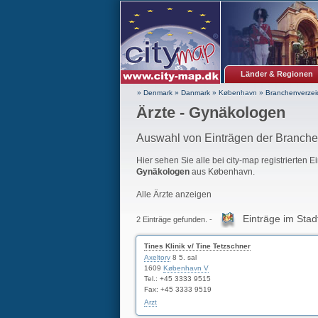
Länder & Regionen
» Denmark
»
Danmark
»
København
»
Branchenverzei
Ärzte - Gynäkologen
Auswahl von Einträgen der Branche
Hier sehen Sie alle bei city-map registrierten 
Gynäkologen
aus København.
Alle Ärzte anzeigen
Einträge im Stad
2 Einträge gefunden. -
Tines Klinik v/ Tine Tetzschner
Axeltorv
8 5. sal
1609
København V
Tel.: +45 3333 9515
Fax: +45 3333 9519
Arzt