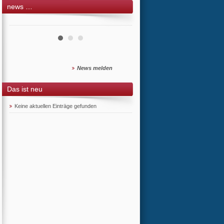
news …
News melden
Das ist neu
Keine aktuellen Einträge gefunden