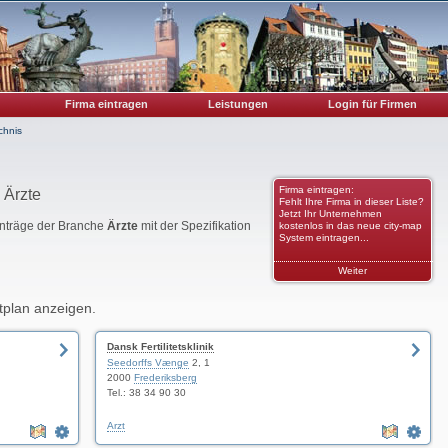
Firma eintragen
Leistungen
Login für Firmen
chnis
Firma eintragen:
 Ärzte
Fehlt Ihre Firma in dieser Liste?
Jetzt Ihr Unternehmen
Einträge der Branche
Ärzte
mit der Spezifikation
kostenlos in das neue city-map
System eintragen...
Weiter
tplan anzeigen.
Dansk Fertilitetsklinik
Seedorffs Vænge
2, 1
2000
Frederiksberg
Tel.: 38 34 90 30
Arzt