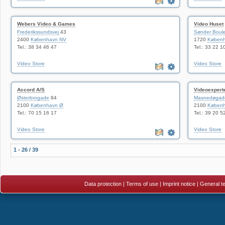
Webers Video & Games
Video Huset
Frederikssundsvej
43
Sønder Boul
2400
København NV
1720
Københ
Tel.: 38 34 46 47
Tel.: 33 22 1
Video Store
Video Store
Accord A/S
Videoexpert
Østerbrogade
84
Masnedøgad
2100
København Ø
2100
Køben
Tel.: 70 15 16 17
Tel.: 39 20 5
Video Store
Video Store
1 - 26 / 39
Data protection
|
Terms of use
|
Imprint notice
|
General te