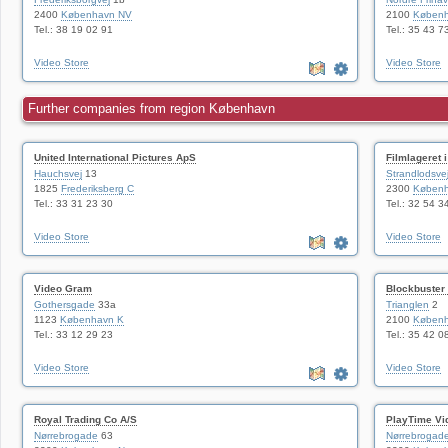
2400
København NV
2100
Køben
Tel.: 38 19 02 91
Tel.: 35 43 7
Video Store
Video Store
Further companies from region København
United International Pictures ApS
Filmlageret 
Hauchsvej
13
Strandlodsve
1825
Frederiksberg C
2300
Københ
Tel.: 33 31 23 30
Tel.: 32 54 3
Video Store
Video Store
Video Gram
Blockbuster
Gothersgade
33a
Trianglen
2
1123
København K
2100
Køben
Tel.: 33 12 29 23
Tel.: 35 42 0
Video Store
Video Store
Royal Trading Co A/S
PlayTime Vi
Nørrebrogade
63
Nørrebrogad