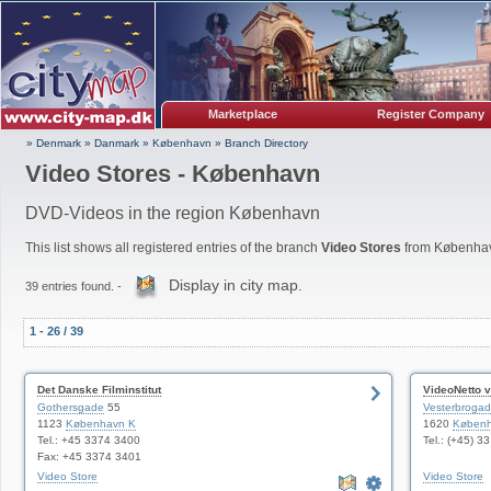
Marketplace
Register Company
» Denmark
»
Danmark
»
København
»
Branch Directory
Video Stores - København
DVD-Videos in the region København
This list shows all registered entries of the branch
Video Stores
from Københa
Display in city map.
39 entries found. -
1 - 26 / 39
Det Danske Filminstitut
VideoNetto 
Gothersgade
55
Vesterbroga
1123
København K
1620
Københ
Tel.: +45 3374 3400
Tel.: (+45) 3
Fax: +45 3374 3401
Video Store
Video Store