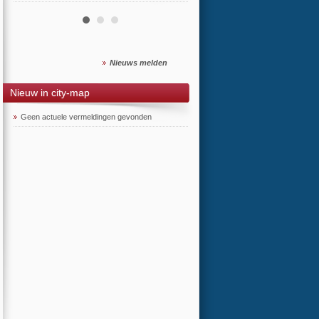
Nieuws melden
Nieuw in city-map
Geen actuele vermeldingen gevonden