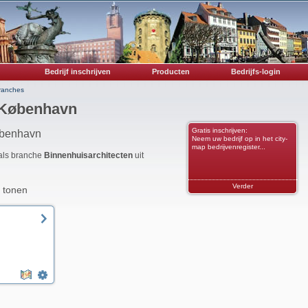
Bedrijf inschrijven
Producten
Bedrijfs-login
ranches
 København
Gratis inschrijven:
øbenhavn
Neem uw bedrijf op in het city-
map bedrijvenregister...
 als branche
Binnenhuisarchitecten
uit
Verder
 tonen