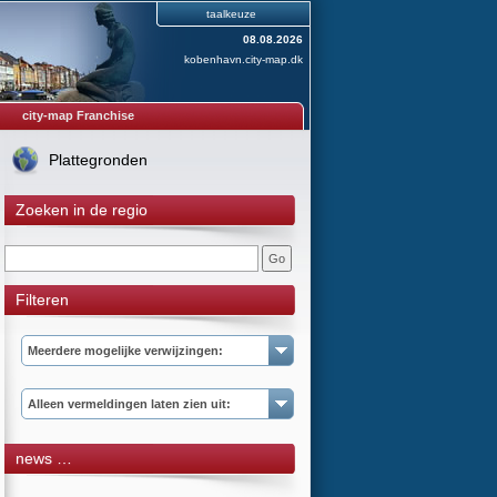
taalkeuze
08.08.2026
kobenhavn.city-map.dk
city-map Franchise
Plattegronden
Zoeken in de regio
Filteren
Meerdere mogelijke verwijzingen:
Alleen vermeldingen laten zien uit:
news …