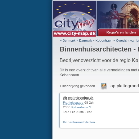
Regio's en landen
» Denmark
»
Danmark
»
København
»
Overzicht van b
Binnenhuisarchitecten -
Bedrijvenoverzicht voor de regio K
Dit is een overzicht van alle vermeldingen met
København.
op plattegrond
1 inschrijving gevonden -
Alt om indretning.dk
Frankrigsgade
68 2th
2300
København S
Tel.: +45 2196 9752
Binnenhuisarchitecten