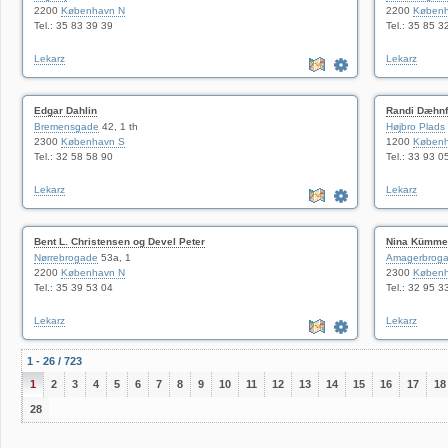
2200
København N
2200
Københ
Tel.: 35 83 39 39
Tel.: 35 85 3
Lekarz
Lekarz
Edgar Dahlin
Randi Dæhnf
Bremensgade
42, 1 th
Højbro Plads
2300
København S
1200
Københ
Tel.: 32 58 58 90
Tel.: 33 93 0
Lekarz
Lekarz
Bent L. Christensen og Devel Peter
Nina Kümme
Nørrebrogade
53a, 1
Amagerbrog
2200
København N
2300
Københ
Tel.: 35 39 53 04
Tel.: 32 95 3
Lekarz
Lekarz
1 - 26 / 723
1
2
3
4
5
6
7
8
9
10
11
12
13
14
15
16
17
18
28