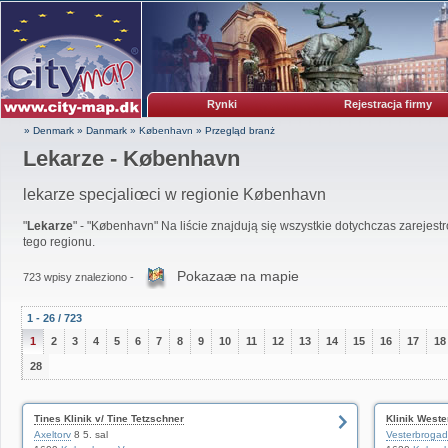
Rynki
Rejestracja firmy
» Denmark
»
Danmark
»
København
»
Przegląd branż
Lekarze - København
lekarze specjaliœci w regionie København
"
Lekarze
" - "København" Na liście znajdują się wszystkie dotychczas zarejes
tego regionu.
Pokazaæ na mapie
723 wpisy znaleziono -
1 - 26 / 723
1
2
3
4
5
6
7
8
9
10
11
12
13
14
15
16
17
18
28
Tines Klinik v/ Tine Tetzschner
Klinik West
Axeltorv
8 5. sal
Vesterbroga