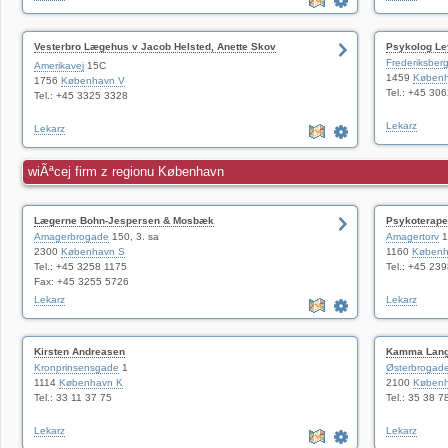
Vesterbro Lægehus v Jacob Helsted, Anette Skov
Psykolog Le
og Jesper Lillesø
Frederiksber
Amerikavej
15C
1459
Københ
1756
København V
Tel.: +45 30
Tel.: +45 3325 3328
Lekarz
Lekarz
wiÃªcej firm z regionu København
Lægerne Bohn-Jespersen & Mosbæk
Psykoterape
Amagerbrogade
150, 3. sa
Amagertorv
1
2300
København S
1160
Københ
Tel.: +45 3258 1175
Tel.: +45 23
Fax: +45 3255 5726
Lekarz
Lekarz
Kirsten Andreasen
Kamma Lan
Kronprinsensgade
1
Østerbrogad
1114
København K
2100
Køben
Tel.: 33 11 37 75
Tel.: 35 38 7
Lekarz
Lekarz