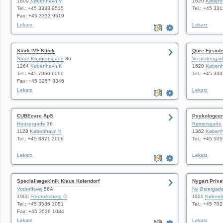
1609
København V
1620
Københ
Tel.: +45 3333 9515
Tel.: +45 33
Fax: +45 3333 9519
Lekarz
Lekarz
Stork IVF Klinik
Qure Fysiote
Store Kongensgade
36
Vesterbroga
1264
København K
1620
Københ
Tel.: +45 7060 6090
Tel.: +45 33
Fax: +45 3257 3346
Lekarz
Lekarz
CUBEcare ApS
Psykologcent
Hausergade
36
Rømersgade
1128
København K
1362
Københ
Tel.: +45 8871 2006
Tel.: +45 50
Lekarz
Lekarz
Speciallægeklnik Klaus Kølendorf
Nygart Priva
Vodroffsvej
56A
Ny Østergad
1900
Frederiksberg C
1101
Københ
Tel.: +45 3536 1081
Tel.: +45 70
Fax: +45 3536 1084
Lekarz
Lekarz