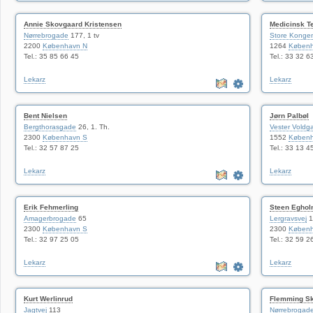
Annie Skovgaard Kristensen
Medicinsk Te
Nørrebrogade
177, 1 tv
Store Konge
2200
København N
1264
Københ
Tel.: 35 85 66 45
Tel.: 33 32 6
Lekarz
Lekarz
Bent Nielsen
Jørn Palbøl
Bergthorasgade
26, 1. Th.
Vester Voldg
2300
København S
1552
Københ
Tel.: 32 57 87 25
Tel.: 33 13 4
Lekarz
Lekarz
Erik Fehmerling
Steen Egho
Amagerbrogade
65
Lergravsvej
1
2300
København S
2300
Københ
Tel.: 32 97 25 05
Tel.: 32 59 2
Lekarz
Lekarz
Kurt Werlinrud
Flemming Sk
Jagtvej
113
Nørrebrogad