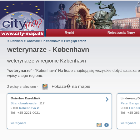
Rynki
Rejestracja firmy
» Denmark
»
Danmark
»
København
»
Przegląd branż
weterynarze - København
weterynarze w regionie København
"
weterynarze
" - "København" Na liście znajdują się wszystkie dotychczas zar
wpisy z tego regionu.
Pokaza� na mapie
2 wpisy znaleziono -
Østerbro Dyreklinik
Lindevang D
Strandboulevarden
117
Peter Bangs 
2100
København Ø
2000
Frederi
Tel.: +45 3221 0021
Tel.: +45 36
weterynarz
weterynarz