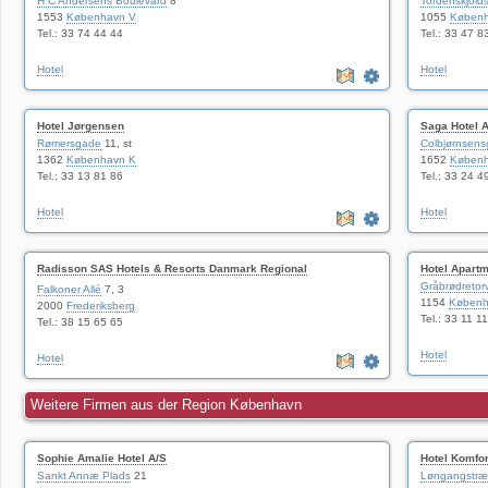
H C Andersens Boulevard
8
Tordenskjold
1553
København V
1055
Københ
Tel.: 33 74 44 44
Tel.: 33 47 8
Hotel
Hotel
Hotel Jørgensen
Saga Hotel 
Rømersgade
11, st
Colbjørnsen
1362
København K
1652
Københ
Tel.: 33 13 81 86
Tel.: 33 24 4
Hotel
Hotel
Radisson SAS Hotels & Resorts Danmark Regional
Hotel Apartm
salgs- og marketingafdeling
Gråbrødretor
Falkoner Allé
7, 3
1154
Københ
2000
Frederiksberg
Tel.: 33 11 1
Tel.: 38 15 65 65
Hotel
Hotel
Weitere Firmen aus der Region København
Sophie Amalie Hotel A/S
Hotel Komfor
Sankt Annæ Plads
21
Løngangstr