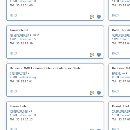
1250
København K
1468
Københ
Tel.: 33 13 34 00
Tel.: 33 12 6
Hotel
Hotel
Turisthotellet
Hotel Thors
Reverdilsgade
5, st th
Gothersgade
1701
København V
1123
Københ
Tel.: 33 22 98 39
Tel.: 77 33 6
Hotel
Hotel
Radisson SAS Falconer Hotel & Conference Center
Radisson SAS
Falkoner Allé
9
Engvej
171
2000
Frederiksberg
2300
Københ
Tel.: 38 15 80 01
Tel.: 32 87 0
Hotel
Hotel
Ibsens Hotel
Grand Hotel
Vendersgade
23
Vesterbroga
1363
København K
1620
Københ
Tel.: 33 13 19 13
Tel.: 33 27 6
Hotel
Hotel