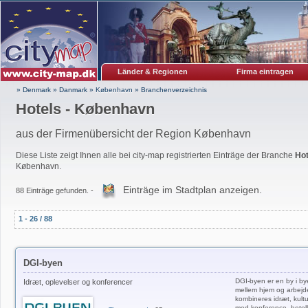
Länder & Regionen
Firma eintragen
» Denmark
»
Danmark
»
København
»
Branchenverzeichnis
Hotels - København
aus der Firmenübersicht der Region København
Diese Liste zeigt Ihnen alle bei city-map registrierten Einträge der Branche
Hot
København.
Einträge im Stadtplan anzeigen.
88 Einträge gefunden. -
1 - 26 / 88
DGI-byen
DGI-byen er en by i by
Idræt, oplevelser og konferencer
mellem hjem og arbejd
kombineres idræt, kultu
med konference, hotell