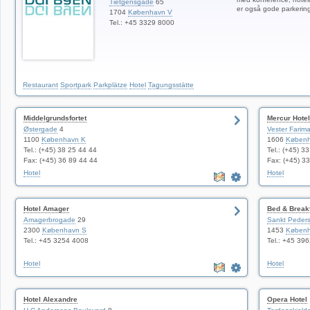
Tietgensgade
65
er også gode parkering
1704
København V
Tel.: +45 3329 8000
Restaurant
Sportpark
Parkplätze
Hotel
Tagungsstätte
Middelgrundsfortet
Mercur Hote
Østergade
4
Vester Farim
1100
København K
1606
Københ
Tel.: (+45) 38 25 44 44
Tel.: (+45) 3
Fax: (+45) 36 89 44 44
Fax: (+45) 3
Hotel
Hotel
Hotel Amager
Bed & Break
Amagerbrogade
29
Sankt Peder
2300
København S
1453
Københ
Tel.: +45 3254 4008
Tel.: +45 39
Hotel
Hotel
Hotel Alexandre
Opera Hotel