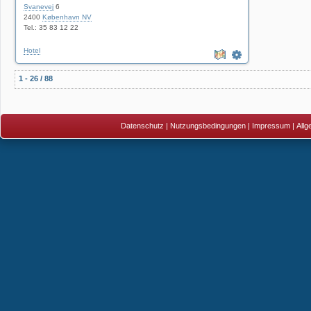
Svanevej
6
2400
København NV
Tel.: 35 83 12 22
Hotel
1 - 26 / 88
Datenschutz
|
Nutzungsbedingungen
|
Impressum
|
All