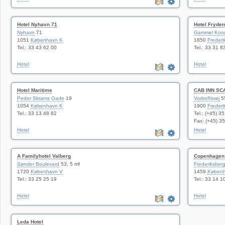
Hotel Nyhavn 71
Hotel Fryde
Nyhavn
71
Gammel Kon
1051
København K
1850
Frederi
Tel.: 33 43 62 00
Tel.: 33 31 8
Hotel
Hotel
Hotel Maritime
CAB INN SC
Peder Skrams Gade
19
Vodroffsvej
5
1054
København K
1900
Frederi
Tel.: 33 13 48 82
Tel.: (+45) 3
Fax: (+45) 3
Hotel
Hotel
A Familyhotel Valberg
Copenhagen
Sønder Boulevard
53, 5 mf
Frederiksber
1720
København V
1459
Københ
Tel.: 33 25 25 19
Tel.: 33 14 1
Hotel
Hotel
Leda Hotel