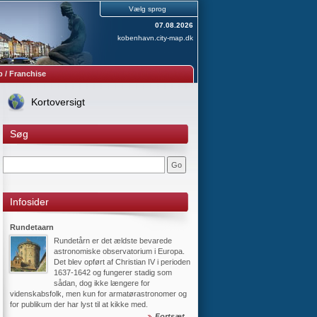
Christiansborg Slot i centrum af København. Der er
Vælg sprog
formodentlig ikke meget tilbage af vogngårdens
oprindelige mure. Derimod blev fundamenterne
07.08.2026
genbrugt til museet, og museets grundflade svarer
kobenhavn.city-map.dk
temmelig nøje til vogngårdens udstrækning. Kun
Forhallen mod vest og Kristus salen mod øst er
bygget op fra grunden på nye fundamenter.
 / Franchise
Fortsæt
Kortoversigt
Statens Museum for Kunst
Statens Museum for Kunst er
Søg
Danmarks nationalgalleri og
hovedmuseum for billedkunst og har i
henhold til museumsloven til opgave at
indsamle, registrere, bevare, udforske
og formidle den danske billedkunst og udenlandsk
billedkunst, fortrinsvis fra den vestlige kulturkreds
efter år 1300.
Infosider
Fortsæt
Rundetaarn
Rundetårn er det ældste bevarede
astronomiske observatorium i Europa.
Det blev opført af Christian IV i perioden
1637-1642 og fungerer stadig som
sådan, dog ikke længere for
videnskabsfolk, men kun for armatørastronomer og
for publikum der har lyst til at kikke med.
Fortsæt