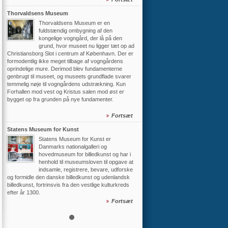
Thorvaldsens Museum
Thorvaldsens Museum er en
fuldstændig ombygning af den
kongelige vogngård, der lå på den
grund, hvor museet nu ligger tæt op ad
Christiansborg Slot i centrum af København. Der er
formodentlig ikke meget tilbage af vogngårdens
oprindelige mure. Derimod blev fundamenterne
genbrugt til museet, og museets grundflade svarer
temmelig nøje til vogngårdens udstrækning. Kun
Forhallen mod vest og Kristus salen mod øst er
bygget op fra grunden på nye fundamenter.
Fortsæt
Statens Museum for Kunst
Statens Museum for Kunst er
Danmarks nationalgalleri og
hovedmuseum for billedkunst og har i
henhold til museumsloven til opgave at
indsamle, registrere, bevare, udforske
og formidle den danske billedkunst og udenlandsk
billedkunst, fortrinsvis fra den vestlige kulturkreds
efter år 1300.
Fortsæt
Rundetaarn
Rundetårn er det ældste bevarede