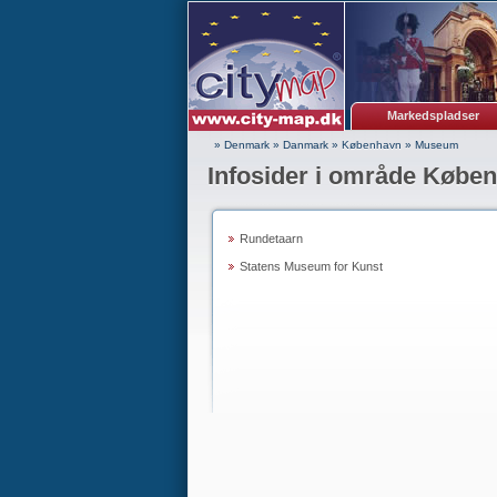
Markedspladser
» Denmark
»
Danmark
»
København
»
Museum
Infosider i område Købe
Rundetaarn
Statens Museum for Kunst