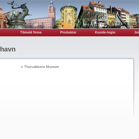
Tilmeld firma
Produkter
Kunde-login
Job
nhavn
Thorvaldsens Museum